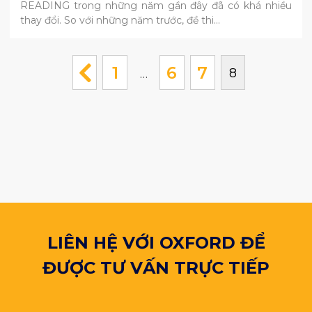
READING trong những năm gần đây đã có khá nhiều
thay đổi. So với những năm trước, đề thi…
1
6
7
8
…
LIÊN HỆ VỚI OXFORD ĐỂ
ĐƯỢC TƯ VẤN TRỰC TIẾP