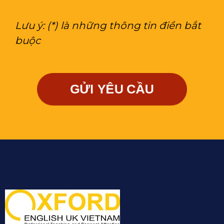
Lưu ý: (*) là những thông tin điền bắt
buộc