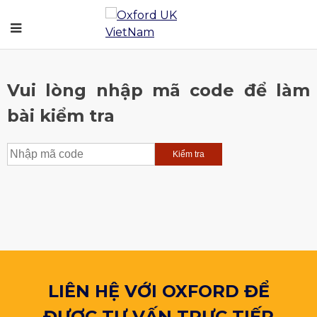
Vui lòng nhập mã code để làm
bài kiểm tra
LIÊN HỆ VỚI OXFORD ĐỂ
ĐƯỢC TƯ VẤN TRỰC TIẾP