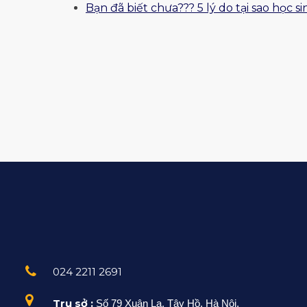
Bạn đã biết chưa??? 5 lý do tại sao học
024 2211 2691
Trụ sở :
Số 79 Xuân La, Tây Hồ, Hà Nội.