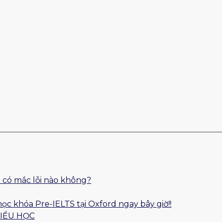
 có mắc lỗi nào không?
học khóa Pre-IELTS tại Oxford ngay bây giờ!!
TIỂU HỌC