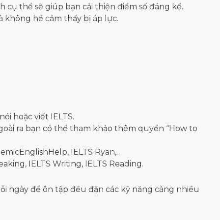
cụ thể sẽ giúp bạn cải thiện điểm số đáng kể.
à không hề cảm thấy bị áp lực.
ói hoặc viết IELTS.
goài ra bạn có thể tham khảo thêm quyển “How to
emicEnglishHelp, IELTS Ryan,…
eaking, IELTS Writing, IELTS Reading.
g mỗi ngày để ôn tập đều đặn các kỹ năng càng nhiều