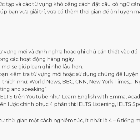
 tạp và các từ vựng khó bằng cách đặt câu có ngữ cảnh 
úp bạn vừa giải trí, vừa có thêm thời gian để ôn luyện m
 vựng mới và định nghĩa hoặc ghi chú cần thiết vào đó.
rong các hoạt động hàng ngày.
 mới sẽ giúp bạn ghi nhớ lâu hơn.
bạn kiểm tra từ vựng mới hoặc sử dụng chúng để luyện n
 thích như: World News, BBC, CNN, New York Times,… N
ting and speaking”.
LTS trên Youtube như: Learn English with Emma, Acad
iến lược chinh phục 4 phần thi: IELTS Listening, IELTS Sp
tư thời gian một cách nghiêm túc, ít nhất là 4 – 6 tiến