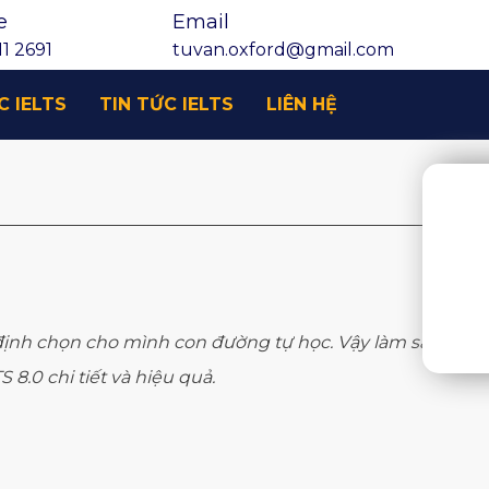
e
Email
1 2691
tuvan.oxford@gmail.com
C IELTS
TIN TỨC IELTS
LIÊN HỆ
t định chọn cho mình con đường tự học. Vậy làm sao
 8.0 chi tiết và hiệu quả.