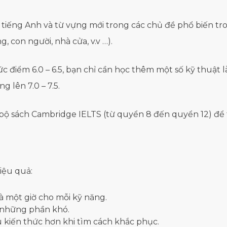
tiếng Anh và từ vựng mới trong các chủ đề phổ biến tron
, con người, nhà cửa, v.v …).
ức điểm 6.0 – 6.5, bạn chỉ cần học thêm một số kỹ thuật
g lên 7.0 – 7.5.
g bộ sách Cambridge IELTS (từ quyển 8 đến quyển 12) để 
iệu quả:
à một giờ cho mỗi kỹ năng.
 những phần khó.
ều kiến thức hơn khi tìm cách khắc phục.