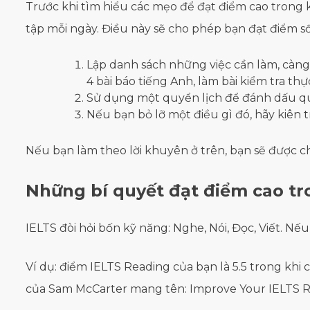
Trước khi tìm hiểu các mẹo để đạt điểm cao trong 
tập mỗi ngày. Điều này sẽ cho phép bạn đạt điểm số 
Lập danh sách những việc cần làm, càng 
4 bài báo tiếng Anh, làm bài kiểm tra thự
Sử dụng một quyển lịch để đánh dấu quá
Nếu bạn bỏ lỡ một điều gì đó, hãy kiên tr
Nếu bạn làm theo lời khuyên ở trên, bạn sẽ được c
Những bí quyết đạt điểm cao tr
IELTS đòi hỏi bốn kỹ năng: Nghe, Nói, Đọc, Viết. N
Ví dụ: điểm IELTS Reading của bạn là 5.5 trong khi
của Sam McCarter mang tên: Improve Your IELTS Re