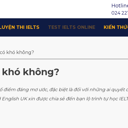
Hotlin
024 221
LUYỆN THI IELTS
TEST IELTS ONLINE
KIẾN THỨ
0 có khó không?
có khó không?
t số điểm đáng mơ ước, đặc biệt là đối với những ai quyế
 English UK xin được chia sẻ đến bạn lộ trình tự học IELTS