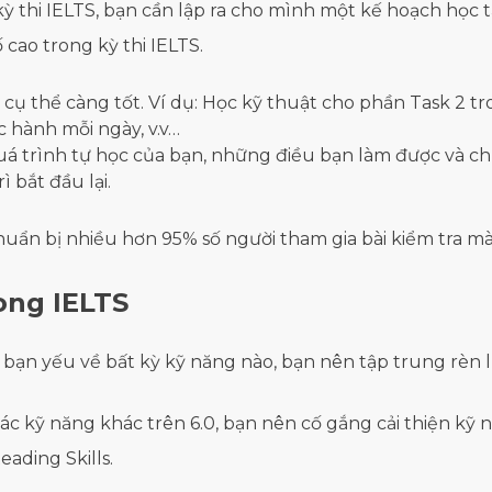
kỳ thi IELTS, bạn cần lập ra cho mình một kế hoạch học
cao trong kỳ thi IELTS.
cụ thể càng tốt. Ví dụ: Học kỹ thuật cho phần Task 2 t
c hành mỗi ngày, v.v…
 trình tự học của bạn, những điều bạn làm được và chưa
ì bắt đầu lại.
huẩn bị nhiều hơn 95% số người tham gia bài kiểm tra m
ong IELTS
ếu bạn yếu về bất kỳ kỹ năng nào, bạn nên tập trung rèn
 các kỹ năng khác trên 6.0, bạn nên cố gắng cải thiện 
ading Skills.