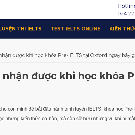
Hotlin
024 221
LUYỆN THI IELTS
TEST IELTS ONLINE
KIẾN THỨ
 nhận được khi học khóa Pre-IELTS tại Oxford ngay bây gi
ẽ nhận được khi học khóa P
ho con mình để bắt đầu hành trình luyện IELTS, khóa học Pre
ọc những kiến thức cơ bản, mà còn sở hữu những vũ khí bí mật m