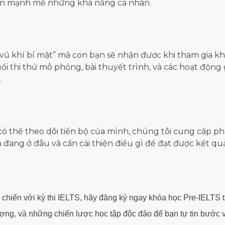
riển mạnh mẽ những khả năng cá nhân.
ũ khí bí mật” mà con bạn sẽ nhận được khi tham gia khó
i thi thử mô phỏng, bài thuyết trình, và các hoạt động g
.
ó thể theo dõi tiến bộ của mình, chúng tôi cung cấp ph
đang ở đâu và cần cải thiện điều gì để đạt được kết quả
chiến với kỳ thi IELTS, hãy đăng ký ngay khóa học Pre-IELTS 
 lượng, và những chiến lược học tập độc đáo để bạn tự tin bướ