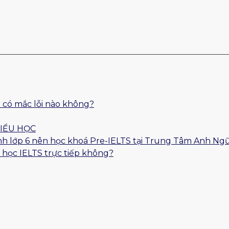
 có mắc lỗi nào không?
TIỂU HỌC
 sinh lớp 6 nên học khoá Pre-IELTS tại Trung Tâm Anh Ng
 học IELTS trực tiếp không?