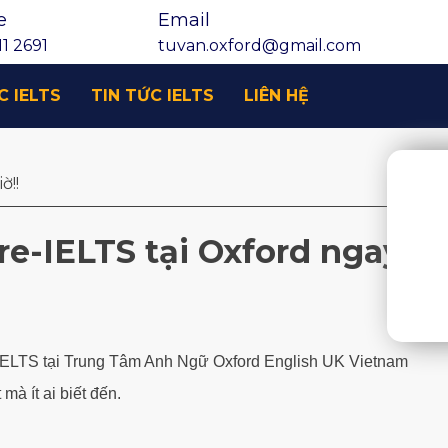
e
Email
1 2691
tuvan.oxford@gmail.com
C IELTS
TIN TỨC IELTS
LIÊN HỆ
ờ!!
re-IELTS tại Oxford ngay
-IELTS tại Trung Tâm Anh Ngữ Oxford English UK Vietnam
à ít ai biết đến.