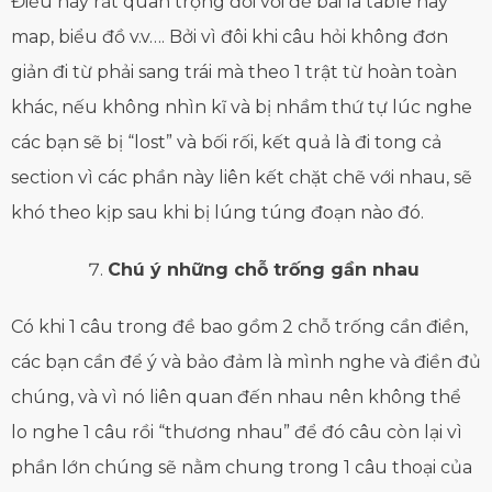
Điều này rất quan trọng đối với đề bài là table hay
map, biểu đồ v.v…. Bởi vì đôi khi câu hỏi không đơn
giản đi từ phải sang trái mà theo 1 trật từ hoàn toàn
khác, nếu không nhìn kĩ và bị nhầm thứ tự lúc nghe
các bạn sẽ bị “lost” và bối rối, kết quả là đi tong cả
section vì các phần này liên kết chặt chẽ với nhau, sẽ
khó theo kịp sau khi bị lúng túng đoạn nào đó.
Chú ý những chỗ trống gần nhau
Có khi 1 câu trong đề bao gồm 2 chỗ trống cần điền,
các bạn cần để ý và bảo đảm là mình nghe và điền đủ
chúng, và vì nó liên quan đến nhau nên không thể
lo nghe 1 câu rồi “thương nhau” để đó câu còn lại vì
phần lớn chúng sẽ nằm chung trong 1 câu thoại của