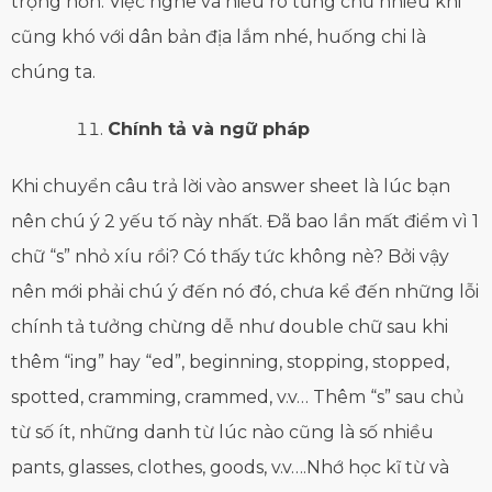
trọng hơn. Việc nghe và hiểu rõ từng chữ nhiều khi
cũng khó với dân bản địa lắm nhé, huống chi là
chúng ta.
Chính tả và ngữ pháp
Khi chuyển câu trả lời vào answer sheet là lúc bạn
nên chú ý 2 yếu tố này nhất. Đã bao lần mất điểm vì 1
chữ “s” nhỏ xíu rồi? Có thấy tức không nè? Bởi vậy
nên mới phải chú ý đến nó đó, chưa kể đến những lỗi
chính tả tưởng chừng dễ như double chữ sau khi
thêm “ing” hay “ed”, beginning, stopping, stopped,
spotted, cramming, crammed, v.v… Thêm “s” sau chủ
từ số ít, những danh từ lúc nào cũng là số nhiều
pants, glasses, clothes, goods, v.v….Nhớ học kĩ từ và