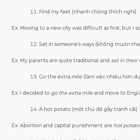
Find my feet (nhanh chóng thích nghi)
Ex: Moving to a new city was difficult as first, but I 
Set in someone’s ways (không muốn thay
Ex: My parents are quite traditional and
set in their
Go the extra mile (làm việc nhiều hơn dự
Ex: I decided to
go the extra mile
and move to Englan
A hot potato (một chủ đề gây tranh cãi)
Ex: Abortion and capital punishment are
hot potato