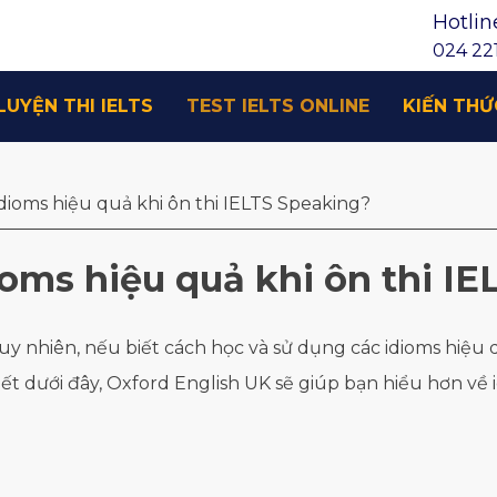
Hotlin
024 221
LUYỆN THI IELTS
TEST IELTS ONLINE
KIẾN THỨ
dioms hiệu quả khi ôn thi IELTS Speaking?
oms hiệu quả khi ôn thi I
S. Tuy nhiên, nếu biết cách học và sử dụng các idioms hiệ
ết dưới đây, Oxford English UK sẽ giúp bạn hiểu hơn về