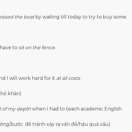
issed the boat
by waiting till today to try to buy some.
 have to
sit on the fence
.
 I will work hard for it
at all costs
khó khăn)
t of my depth
when I had to teach academic English
ướng/bước để tránh xảy ra vấn đề/hậu quả xấu)