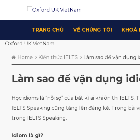
TRANG CHỦ
VỀ CHÚNG TÔI
KHOÁ 
Home
Kiến thức IELTS
Làm sao để vận dụng i
Làm sao để vận dụng idi
Học idioms là “nỗi sợ” của bất kì ai khi ôn thi IELT
IELTS Speaking cũng tăng lên đáng kể. Trong bài vi
trong IELTS Speaking.
Idiom là gì?