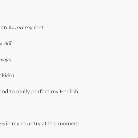
soon
found my feet
.
 đổi)
 ways
.
 kiến)
d to really perfect my English.
es
in my country at the moment.