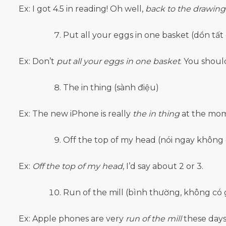
Ex: I got 4.5 in reading! Oh well,
back to the drawing
Put all your eggs in one basket (dồn tất
Ex: Don’t
put all your eggs in one basket
. You should
The in thing (sành điệu)
Ex: The new iPhone is really
the in thing
at the mo
Off the top of my head (nói ngay không 
Ex:
Off the top of my head
, I’d say about 2 or 3.
Run of the mill (bình thường, không có g
Ex: Apple phones are very
run of the mill
these days