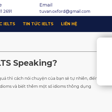
e
Email
1 2691
tuvan.oxford@gmail.com
C IELTS
TIN TỨC IELTS
LIÊN HỆ
ELTS Speaking?
u quả thì cách nói chuyện của bạn sẽ tự nhiên, điểm
 idioms và biết thêm một số idioms thông dụng