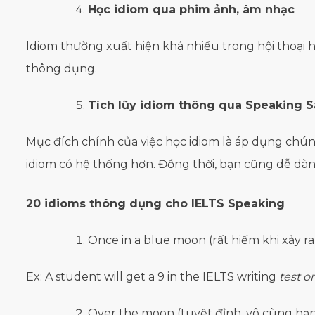
Học idiom qua phim ảnh, âm nhạc
Idiom thường xuất hiện khá nhiều trong hội thoại h
thông dụng.
Tích lũy idiom thông qua Speaking 
Mục đích chính của việc học idiom là áp dụng chúng
idiom có hệ thống hơn. Đồng thời, bạn cũng dễ dà
20 idioms thông dụng cho IELTS Speaking
Once in a blue moon (rất hiếm khi xảy ra
Ex: A student will get a 9 in the IELTS writing
test o
Over the moon (tuyệt đỉnh, vô cùng hạ