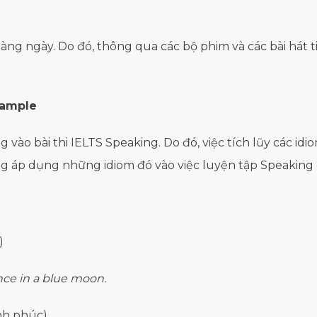
àng ngày. Do đó, thông qua các bộ phim và các bài hát t
Sample
 vào bài thi IELTS Speaking. Do đó, việc tích lũy các id
ng áp dụng những idiom đó vào việc luyện tập Speaking 
)
nce in a blue moon.
nh phúc)