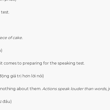
test.
iece of cake.
ỏ)
t comes to preparing for the speaking test.
ng giá trị hơn lời nói)
o nothing about them.
Actions speak louder than words
, 
ừ đầu)