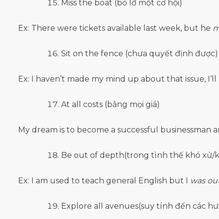
Miss the boat (bỏ lỡ một cơ hội)
Ex: There were tickets available last week, but he
m
Sit on the fence (chưa quyết định được)
Ex: I haven’t made my mind up about that issue, I’ll
At all costs (bằng mọi giá)
My dream is to become a successful businessman and
Be out of depth(trong tình thế khó xử/
Ex: I am used to teach general English but I
was ou
Explore all avenues(suy tính đến các h