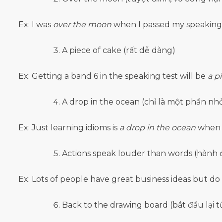
Ex: I was
over the moon
when I passed my speaking 
A piece of cake (rất dễ dàng)
Ex: Getting a band 6 in the speaking test will be
a p
A drop in the ocean (chỉ là một phần nh
Ex: Just learning idioms is
a drop in the ocean
when i
Actions speak louder than words (hành độ
Ex: Lots of people have great business ideas but d
Back to the drawing board (bắt đầu lại t