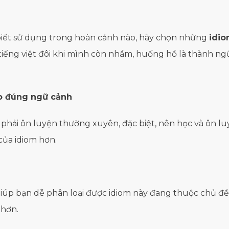
biết sử dụng trong hoàn cảnh nào, hãy chọn những
idi
iếng việt đôi khi mình còn nhầm, huống hồ là thành ng
o đúng ngữ cảnh
 phải ôn luyện thường xuyên, đặc biệt, nên học và ôn l
ủa idiom hơn.
giúp bạn dễ phân loại được idiom này đang thuộc chủ đ
 hơn.