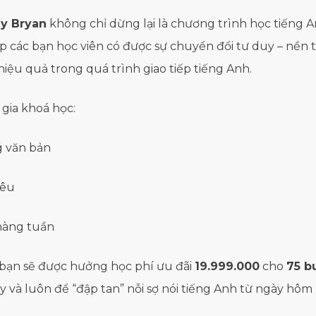
ầy Bryan
không chỉ dừng lại là chương trình học tiếng 
iúp các bạn học viên có được sự chuyển đổi tư duy – nề
 hiệu quả trong quá trình giao tiếp tiếng Anh.
 gia khoá học:
g văn bản
iêu
 hàng tuần
c bạn sẽ được hưởng học phí ưu đãi
19.999.000
cho
75 b
 và luôn để “đập tan” nỗi sợ nói tiếng Anh từ ngày hôm 