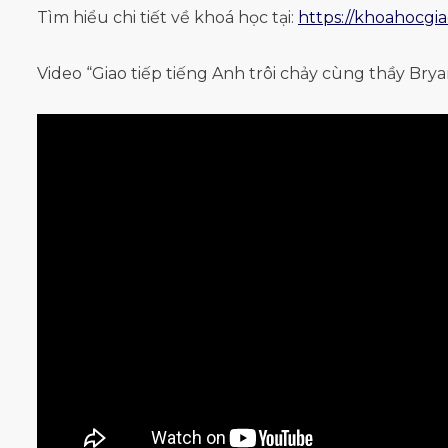
Tìm hiểu chi tiết về khoá học tại:
https://khoahocgi
Video “Giao tiếp tiếng Anh trôi chảy cùng thầy Brya