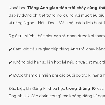
Khoá học
Tiếng Anh giao tiếp trôi chảy cùng th
đã xây dựng chi tiết từng nội dung với mục tiêu g
kĩ năng Nghe – Nói – Đọc – Viết một cách linh hoạt,
3 giá trị lợi ích khác biệt bạn sẽ nhận được khi tham
✔️ Cam kết đầu ra giao tiếp tiếng Anh trôi chảy bằn
✔️ Không giới hạn số lần học lại nếu chưa đạt mục t
✔️ Được tham gia miễn phí các buổi bổ trợ kĩ năng
Đặc biệt, khi đăng kí khoá học
trong tháng 10
, cá
English UK. Còn chần chừ gì mà không đăng kí ngay