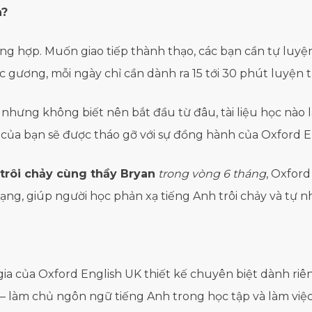
h?
ng hợp. Muốn giao tiếp thành thạo, các bạn cần tự luyện
 gương, mỗi ngày chỉ cần dành ra 15 tới 30 phút luyện tậ
nhưng không biết nên bắt đầu từ đâu, tài liệu học nào l
của bạn sẽ được tháo gỡ với sự đồng hành của Oxford E
 trôi chảy cùng thầy Bryan
trong vòng 6 tháng
, Oxfor
ạng, giúp người học phản xạ tiếng Anh trôi chảy và tự n
ia của Oxford English UK thiết kế chuyên biệt dành riên
 – làm chủ ngôn ngữ tiếng Anh trong học tập và làm việc