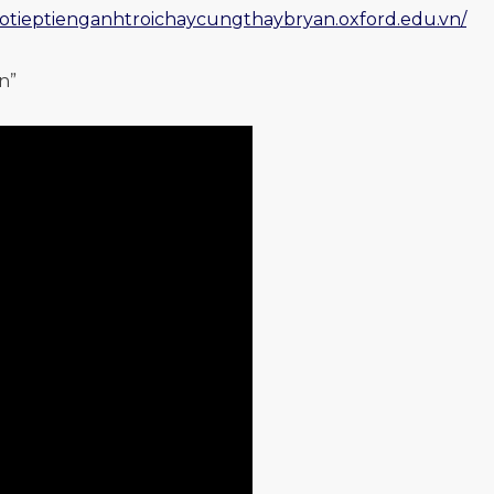
aotieptienganhtroichaycungthaybryan.oxford.edu.vn/
n”