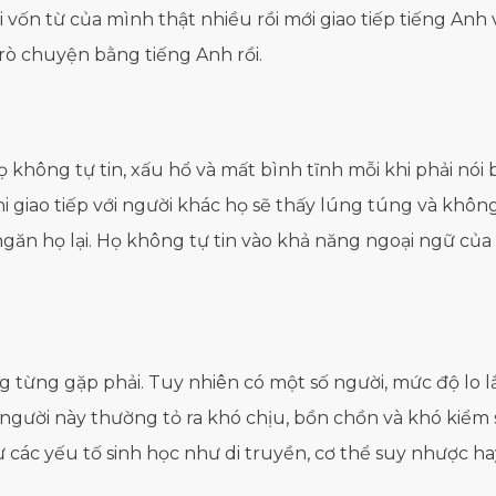
vốn từ của mình thật nhiều rồi mới giao tiếp tiếng Anh 
trò chuyện bằng tiếng Anh rồi.
Họ không tự tin, xấu hổ và mất bình tĩnh mỗi khi phải nó
 giao tiếp với người khác họ sẽ thấy lúng túng và không 
ngăn họ lại. Họ không tự tin vào khả năng ngoại ngữ của
g từng gặp phải. Tuy nhiên có một số người, mức độ lo 
người này thường tỏ ra khó chịu, bồn chồn và khó kiể
từ các yếu tố sinh học như di truyền, cơ thể suy nhược h