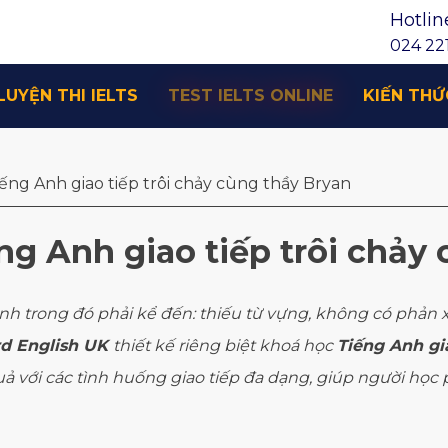
Hotlin
024 221
LUYỆN THI IELTS
TEST IELTS ONLINE
KIẾN THỨ
ếng Anh giao tiếp trôi chảy cùng thầy Bryan
ng Anh giao tiếp trôi chảy
g Anh trong đó phải kể đến: thiếu từ vựng, không có phả
rd English UK
thiết kế riêng biệt khoá học
Tiếng Anh gi
với các tình huống giao tiếp đa dạng, giúp người học ph