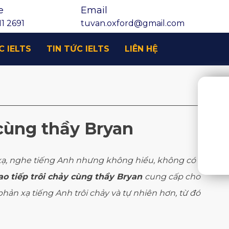
e
Email
1 2691
tuvan.oxford@gmail.com
C IELTS
TIN TỨC IELTS
LIÊN HỆ
 cùng thầy Bryan
n xạ, nghe tiếng Anh nhưng không hiểu, không có
ao tiếp trôi chảy cùng thầy Bryan
cung cấp cho
ản xạ tiếng Anh trôi chảy và tự nhiên hơn, từ đó