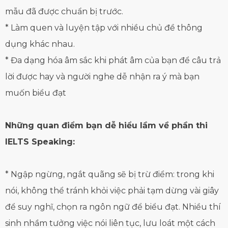
mẫu đã được chuẩn bị trước.
* Làm quen và luyện tập với nhiều chủ đề thông
dụng khác nhau.
* Đa dạng hóa âm sắc khi phát âm của bạn để câu trả
lời được hay và người nghe dễ nhận ra ý mà bạn
muốn biểu đạt
Những quan điểm bạn dễ hiểu lầm về phần thi
IELTS Speaking:
* Ngập ngừng, ngắt quãng sẽ bị trừ điểm: trong khi
nói, không thể tránh khỏi việc phải tạm dừng vài giây
để suy nghĩ, chọn ra ngôn ngữ để biểu đạt. Nhiều thí
sinh nhầm tưởng việc nói liên tục, lưu loát một cách