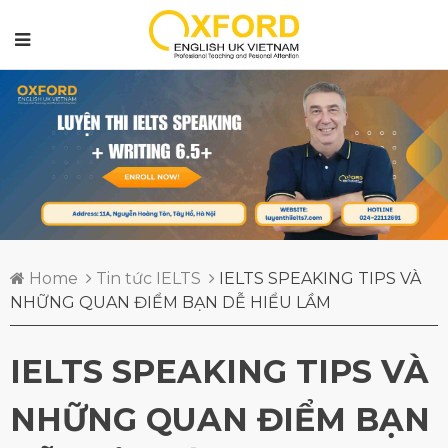
Home
Tin tức IELTS
IELTS SPEAKING TIPS VÀ
NHỮNG QUAN ĐIỂM BẠN DỄ HIỂU LẦM
IELTS SPEAKING TIPS VÀ
NHỮNG QUAN ĐIỂM BẠN