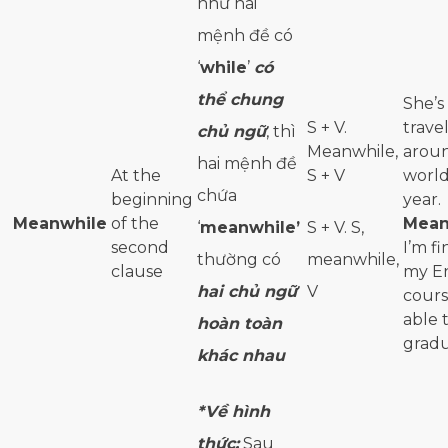
như hai
mệnh đề có
‘
while
’
có
thể chung
She’s
S + V.
trave
chủ ngữ
, thì
Meanwhile,
arou
hai mệnh đề
At the
S + V
world
chứa
beginning
year.
Meanwhile
of the
Mean
‘
meanwhile’
S + V. S,
second
I’m fi
thường có
meanwhile,
clause
my En
hai chủ ngữ
V
cours
able 
hoàn toàn
grad
khác nhau
*Về hình
thức:
Sau