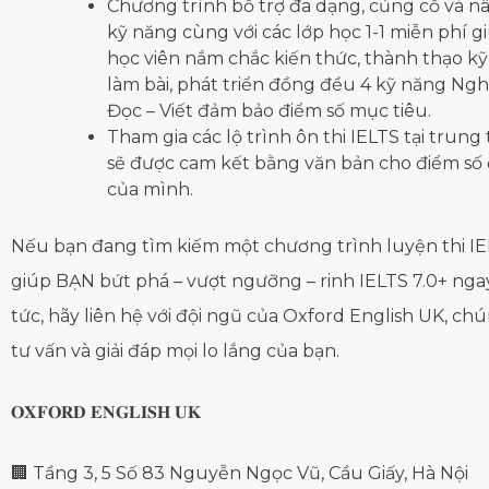
Chương trình bổ trợ đa dạng, củng cố và n
kỹ năng cùng với các lớp học 1-1 miễn phí g
học viên nắm chắc kiến thức, thành thạo k
làm bài, phát triển đồng đều 4 kỹ năng Nghe
Đọc – Viết đảm bảo điểm số mục tiêu.
Tham gia các lộ trình ôn thi IELTS tại trung
sẽ được cam kết bằng văn bản cho điểm số 
của mình.
Nếu bạn đang tìm kiếm một chương trình luyện thi I
giúp BẠN bứt phá – vượt ngưỡng – rinh IELTS 7.0+ nga
tức, hãy liên hệ với đội ngũ của Oxford English UK, chú
tư vấn và giải đáp mọi lo lắng của bạn.
𝐎𝐗𝐅𝐎𝐑𝐃 𝐄𝐍𝐆𝐋𝐈𝐒𝐇 𝐔𝐊
🏢 Tầng 3, 5 Số 83 Nguyễn Ngọc Vũ, Cầu Giấy, Hà Nội