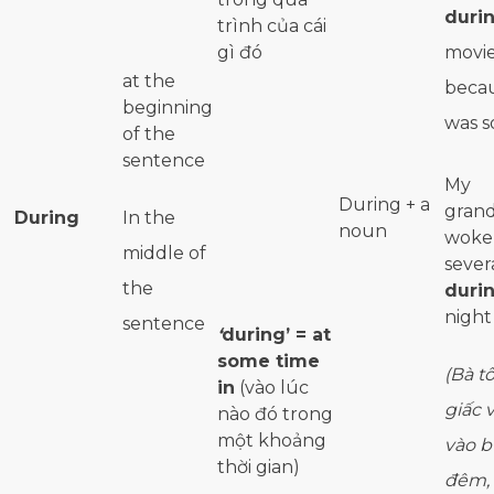
duri
trình của cái
gì đó
movi
at the
becau
beginning
was s
of the
sentence
My
During + a
gran
During
In the
noun
woke
middle of
sever
the
duri
night
sentence
‘
during’ = at
some time
(Bà t
in
(vào lúc
giấc v
nào đó trong
một khoảng
vào b
thời gian)
đêm,