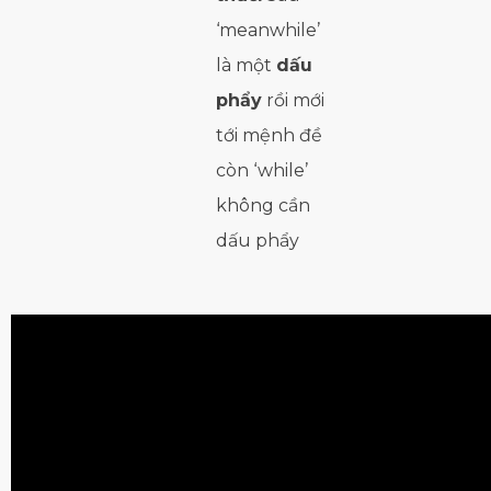
‘meanwhile’
là một
dấu
phẩy
rồi mới
tới mệnh đề
còn ‘while’
không cần
dấu phẩy