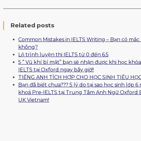
Related posts
Common Mistakes in IELTS Writing – Bạn có mắc 
không?
Lộ trình luyện thi IELTS từ 0 đến 6.5
5 ” Vũ khí bí mật” bạn sẽ nhận được khi học khóa
IELTS tại Oxford ngay bây giờ!!
TIẾNG ANH TÍCH HỢP CHO HỌC SINH TIỂU HỌ
Bạn đã biết chưa??? 5 lý do tại sao học sinh lớp 6
khoá Pre-IELTS tại Trung Tâm Anh Ngữ Oxford 
UK Vietnam!