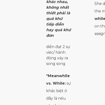
khác nhau,
She d
không nhất
the m
thiết phải là
quá khứ
whil
tiếp diễn
on th
hay quá khứ
assi
đơn
diễn đạt 2 sự
việc/ hành
động xảy ra
song song
*Meanwhile
vs. While:
sự
khác biệt ở
đây là nếu