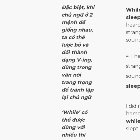
Đặc biệt, khi
Whil
chủ ngữ ở 2
slee
mệnh đề
heard
giống nhau,
stran
ta có thể
soun
lược bỏ và
đổi thành
= I h
dạng V-ing,
stran
dùng trong
văn nói
soun
trang trọng
slee
để tránh lặp
lại chủ ngữ
I did
‘While’ có
home
thể được
whil
dùng với
slept
nhiều thì