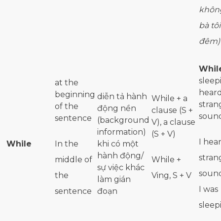
khôn
bà tô
đêm)
Whil
sleepi
at the
heard
beginning
diễn tả hành
While + a
stran
of the
động nền
clause (S +
soun
sentence
(background
V), a clause
information)
(S + V)
I hea
While
In the
khi có một
hành động/
stran
middle of
While +
sự việc khác
soun
the
Ving, S + V
làm gián
I was
sentence
đoạn
sleep