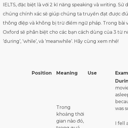
IELTS, đặc biệt là với 2 kĩ năng speaking và writing. Sử
chúng chính xác sẽ giúp chúng ta truyền đạt được đ
thông điệp và không bị trừ điểm ngữ pháp. Trong bài v
Oxford sẽ phân biệt cho các bạn cách dùng của 3 từ n
‘during’, ‘while’, và ‘meanwhile’. Hãy cùng xem nhé!
Position
Meaning
Use
Exam
Duri
movie,
aslee
becau
Trong
was s
khoảng thời
gian nào đó,
I fell
trong quá