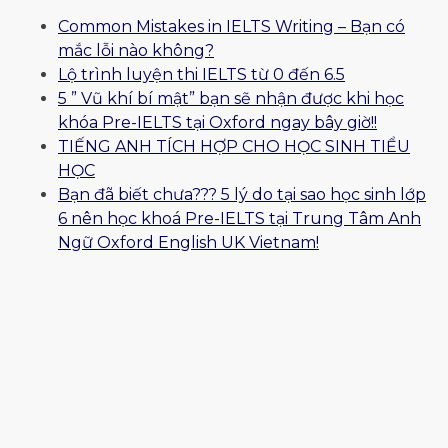
Common Mistakes in IELTS Writing – Bạn có
mắc lỗi nào không?
Lộ trình luyện thi IELTS từ 0 đến 6.5
5 ” Vũ khí bí mật” bạn sẽ nhận được khi học
khóa Pre-IELTS tại Oxford ngay bây giờ!!
TIẾNG ANH TÍCH HỢP CHO HỌC SINH TIỂU
HỌC
Bạn đã biết chưa??? 5 lý do tại sao học sinh lớp
6 nên học khoá Pre-IELTS tại Trung Tâm Anh
Ngữ Oxford English UK Vietnam!