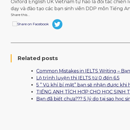
Oxford English UK Vietnam tự hào là đối tác chiến 
dạy và đào tạo các bạn sinh viên DDP môn Tiếng An
Share this...
Related posts
Common Mistakes in IELTS Writing – Bạn
Lộ trình luyện thi IELTS từ 0 đến 6.5
5 ” Vũ khí bí mật” bạn sẽ nhận được khi 
TIẾNG ANH TÍCH HỢP CHO HỌC SINH 
Bạn đã biết chưa??? 5 lý do tại sao học