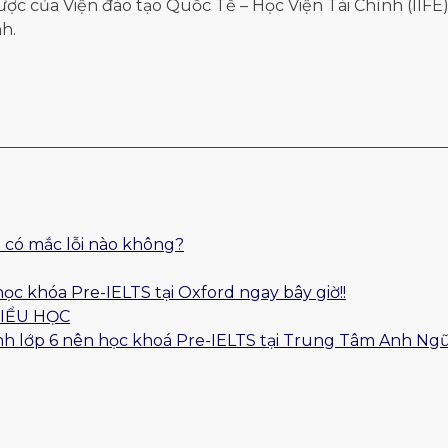
lược của Viện đào tạo Quốc Tế – Học Viện Tài Chính (IIF
h.
 có mắc lỗi nào không?
học khóa Pre-IELTS tại Oxford ngay bây giờ!!
TIỂU HỌC
 sinh lớp 6 nên học khoá Pre-IELTS tại Trung Tâm Anh Ng