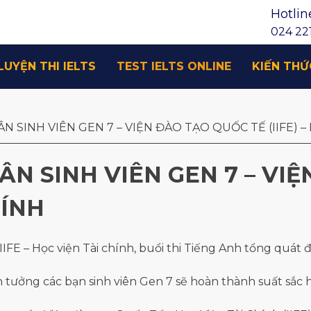
Hotlin
024 221
LUYỆN THI IELTS
TEST IELTS ONLINE
KIẾN THỨ
 SINH VIÊN GEN 7 – VIỆN ĐÀO TẠO QUỐC TẾ (IIFE) – 
N SINH VIÊN GEN 7 – VI
HÍNH
IIFE – Học viện Tài chính, buổi thi Tiếng Anh tổng quát đ
n tưởng các bạn sinh viên Gen 7 sẽ hoàn thành suất sắc