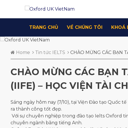
TRANG CHỦ
VỀ CHÚNG TÔI
KHOÁ 
Home
Tin tức IELTS
CHÀO MỪNG CÁC BẠN TÂN
CHÀO MỪNG CÁC BẠN TÂ
(IIFE) – HỌC VIỆN TÀI C
Sáng ngày hôm nay (7/10), tại Viện Đào tạo Quốc tế 
ra thành công tốt đẹp.
Với sự chuyên nghiệp trong đào tạo Ielts Oxford ti
chuyên ngành bằng tiếng Anh.