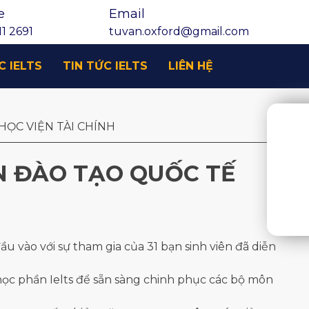
e
Email
1 2691
tuvan.oxford@gmail.com
C IELTS
TIN TỨC IELTS
LIÊN HỆ
HỌC VIỆN TÀI CHÍNH
ỆN ĐÀO TẠO QUỐC TẾ
ầu vào với sự tham gia của 31 bạn sinh viên đã diễn
 học phần Ielts để sẵn sàng chinh phục các bộ môn