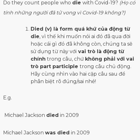
Do they
count
people
who
die
with Covid-19?
(Họ có
tính những người đã tử vong vì Covid-19 không?)
Died (v) là form quá khứ của động từ
die
, vì thế khi muốn nói ai đó đã qua đời
hoặc cái gì đó đã không còn, chúng ta sẽ
sử dụng từ này với
vai trò là động từ
chính
trong câu, chứ
không phải với vai
trò part participle
trong câu chủ động.
Hãy cùng nhìn vào hai cặp câu sau để
phân biệt rõ đúng/sai nhé!
E.g.
Michael Jackson
died
in 2009
Michael Jackson
was died
in 2009