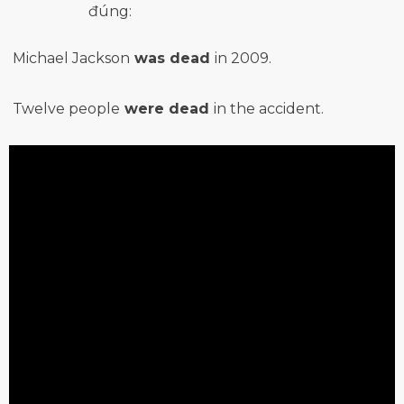
đúng:
Michael Jackson
was dead
in 2009.
Twelve
people
were dead
in the
accident
.