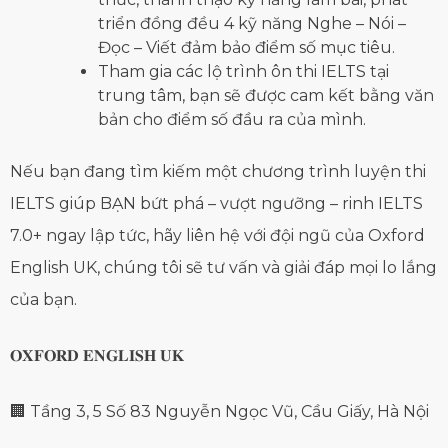
triển đồng đều 4 kỹ năng Nghe – Nói –
Đọc – Viết đảm bảo điểm số mục tiêu.
Tham gia các lộ trình ôn thi IELTS tại
trung tâm, bạn sẽ được cam kết bằng văn
bản cho điểm số đầu ra của mình.
Nếu bạn đang tìm kiếm một chương trình luyện thi
IELTS giúp BẠN bứt phá – vượt ngưỡng – rinh IELTS
7.0+ ngay lập tức, hãy liên hệ với đội ngũ của Oxford
English UK, chúng tôi sẽ tư vấn và giải đáp mọi lo lắng
của bạn.
𝐎𝐗𝐅𝐎𝐑𝐃 𝐄𝐍𝐆𝐋𝐈𝐒𝐇 𝐔𝐊
🏢 Tầng 3, 5 Số 83 Nguyễn Ngọc Vũ, Cầu Giấy, Hà Nội