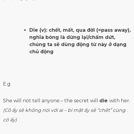
Die (v): chết, mất, qua đời (=pass away),
nghĩa bóng là dừng lại/chấm dứt,
chúng ta sẽ dùng động từ này ở dạng
chủ động
E.g.
She will not
tell
anyone – the
secret
will
die
with her.
(Cô ấy sẽ không nói với ai – bí mật ấy sẽ “chết” cùng
cô ấy)