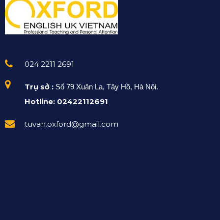
024 2211 2691
Trụ sở :
Số 79 Xuân La, Tây Hồ, Hà Nội.
Hotline: 02422112691
tuvan.oxford@gmail.com