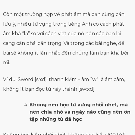
Còn một trường hợp về phát âm mà bạn cũng cần
lưu ý, nhiều từ vựng trong tiếng Anh có cách phát
âm khá “lạ” so với cách viết của nó nên các bạn lại
càng cần phải cẩn trọng. Và trong các bài nghe, đề
bài sẽ không ít lần nhắc đến chúng làm bạn khá bối
rối.
Ví dụ: Sword [sɔ:d]: thanh kiếm – âm “w” là âm câm,
không ít bạn đọc từ này thành [swɔ:d]
Không nên học từ vựng nhồi nhét, mà
nên chia nhỏ và ngày nào cũng nên ôn
tập những từ đã học
Không học kiểu nhồi nhét, không học kiểu 100 từ/1