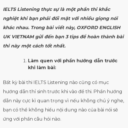
IELTS Listening thực sự là một phần thi khắc
nghiệt khi bạn phải đối mặt với nhiều giọng nói
khác nhau. Trong bài viết này, OXFORD ENGLISH
UK VIETNAM gửi đến bạn 3 tips để hoàn thành bài
thi này một cách tốt nhất.
Làm quen với phần hướng dẫn trước
khi làm bài:
Bất kỳ bài thi IELTS Listening nào cũng có mục
hướng dẫn thí sinh trước khi vào đề thi. Phần hướng
dẫn này cực kì quan trọng vì nếu không chú ý nghe,
bạn có thể không hiểu nội dung nào của bài nói sẽ
ứng với phần câu hỏi nào.