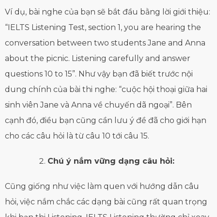
Ví dụ, bài nghe của bạn sẽ bắt đầu bằng lời giới thiệu:
“IELTS Listening Test, section 1, you are hearing the
conversation between two students Jane and Anna
about the picnic. Listening carefully and answer
questions 10 to 15”. Như vậy bạn đã biết trước nội
dung chính của bài thi nghe: “cuộc hội thoại giữa hai
sinh viên Jane và Anna về chuyến dã ngoại”. Bên
cạnh đó, điều bạn cũng cần lưu ý đề đã cho giới hạn
cho các câu hỏi là từ câu 10 tới câu 15.
Chú ý nắm vững dạng câu hỏi:
Cũng giống như việc làm quen với hướng dẫn câu
hỏi, việc nắm chắc các dạng bài cũng rất quan trọng