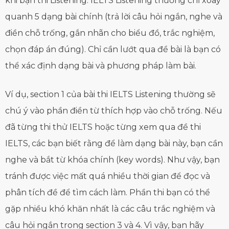
khi bạn thi Listening. IELTS Listening thường chỉ xoay
quanh 5 dạng bài chính (trả lời câu hỏi ngắn, nghe và
điền chỗ trống, gắn nhãn cho biểu đồ, trắc nghiệm,
chọn đáp án đúng). Chỉ cần lướt qua đề bài là bạn có
thể xác định dạng bài và phương pháp làm bài.
Ví dụ, section 1 của bài thi IELTS Listening thường sẽ
chú ý vào phần điền từ thích hợp vào chỗ trống. Nếu
đã từng thi thử IELTS hoặc từng xem qua đề thi
IELTS, các bạn biết rằng để làm dạng bài này, bạn cần
nghe và bắt từ khóa chính (key words). Như vậy, bạn
tránh được việc mất quá nhiều thời gian để đọc và
phân tích đề để tìm cách làm. Phần thi bạn có thể
gặp nhiều khó khăn nhất là các câu trắc nghiệm và
câu hỏi ngắn trong section 3 và 4. Vì vậy, bạn hãy