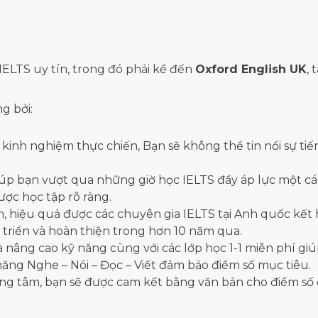
 IELTS uy tín, trong đó phải kể đến
Oxford English UK
, 
g bởi:
àu kinh nghiệm thực chiến, Bạn sẽ không thể tin nổi sự
iúp bạn vượt qua những giờ học IELTS đầy áp lực một c
ược học tập rõ ràng.
ọn, hiệu quả được các chuyên gia IELTS tại Anh quốc kết 
t triển và hoàn thiện trong hơn 10 năm qua.
 nâng cao kỹ năng cùng với các lớp học 1-1 miễn phí giú
năng Nghe – Nói – Đọc – Viết đảm bảo điểm số mục tiêu.
trung tâm, bạn sẽ được cam kết bằng văn bản cho điểm số