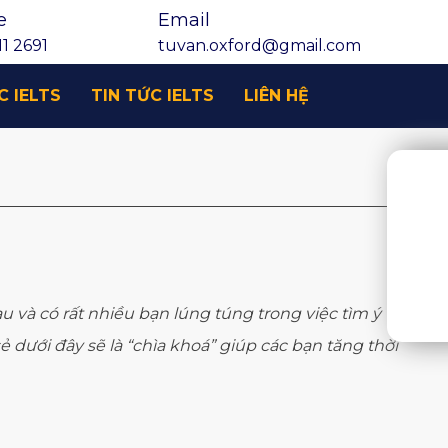
e
Email
1 2691
tuvan.oxford@gmail.com
C IELTS
TIN TỨC IELTS
LIÊN HỆ
hau và có rất nhiều bạn lúng túng trong việc tìm ý
 dưới đây sẽ là “chìa khoá” giúp các bạn tăng thời