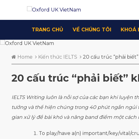
TRANG CHỦ
VỀ CHÚNG TÔI
KHOÁ 
Home
Kiến thức IELTS
20 cấu trúc “phải biết”
20 cấu trúc “phải biết” k
IELTS Writing luôn là nỗi sợ của các bạn khi luyện th
tưởng và thể hiện chúng trong 40 phút ngắn ngủi tr
gian xử lý đề bài khó và nâng band điểm một cách
To play/have a(n) important/key/vital/cruc