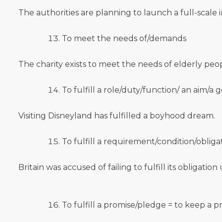
The authorities are planning to launch a full-scale i
To meet the needs of/demands
The charity exists to meet the needs of elderly peo
To fulfill a role/duty/function/ an aim/
Visiting Disneyland has fulfilled a boyhood dream.
To fulfill a requirement/condition/obliga
Britain was accused of failing to fulfill its obligatio
To fulfill a promise/pledge = to keep a p