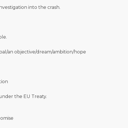
nvestigation into the crash.
ple.
a goal/an objective/dream/ambition/hope
tion
n under the EU Treaty.
romise