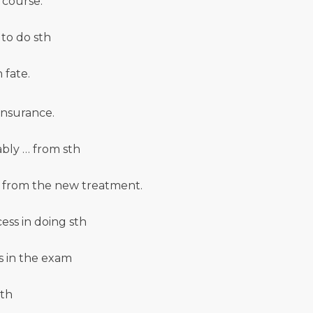
 course.
 to do sth
 fate.
insurance.
bly … from sth
y from the new treatment.
ess in doing sth
s in the exam
sth