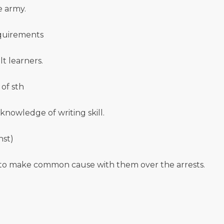
e army.
equirements
t learners.
of sth
nowledge of writing skill.
nst)
to make common cause with them over the arrests.