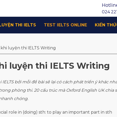
Hotlin
024 221
LUYỆN THI IELTS
TEST IELTS ONLINE
KIẾN THỨ
 khi luyện thi IELTS Writing
hi luyện thi IELTS Writing
i IELTS bởi mỗi đề bài sẽ lại có cách phát triển ý khác n
ong phòng thi. 20 cấu trúc mà Oxford English UK chia sẻ
 nhanh chóng.
ial role in (doing) sth: to play an important part in sth