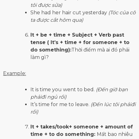
tôi được sửa)
She had her hair cut yesterday
(Tóc của cô
ta được cắt hôm qua)
It + be + time + Subject + Verb past
tense ( It’s + time + for someone + to
do something):
Thời điểm mà ai đó phải
làm gì?
Example:
It is time you went to bed.
(Đến giờ bạn
phảiđi ngủ rồi)
It’s time for me to leave.
(Đến lúc tôi phảiđi
rồi)
It + takes/took+ someone + amount of
time + to do something:
Mất bao nhiêu