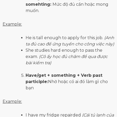
somehting:
Mức độ đủ cần hoặc mong
muốn.
Example:
He is tall enough to apply for this job.
(Anh
ta đủ cao để ứng tuyển cho công việc này)
She studies hard enough to pass the
exam.
(Cô ấy học đủ chăm để qua được
bài kiểm tra)
Have/get + something + Verb past
participle:
Nhờ hoặc có ai đó làm gì cho
bạn
Example:
I have my fridge repairded
(Cái tủ lạnh của