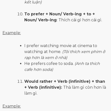
kết luận)
To prefer + Noun/ Verb-ing + to +
Noun/ Verb-ing
: Thích cái gì hơn cái gì.
Example:
I prefer watching movie at cinema to
watching at home.
(Tôi thích xem phim ở
rạp hơn là xem ở nhà)
He prefers cofee to soda.
(Anh ta thích
cafe hơn soda)
Would rather + Verb­ (infinitive) + than
+ Verb (infinitive):
Thà làm gì còn hơn là
làm gì.
Example: