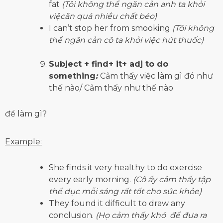
fat
(Tôi không thể ngăn cản anh ta khỏi
việcăn quá nhiều chất béo)
I can’t stop her from smooking
(Tôi không
thể ngăn cản cô ta khỏi việc hút thuốc)
Subject + find+ it+ adj to do
something
:
Cảm thấy việc làm gì đó như
thế nào/ Cảm thấy như thế nào
để làm gì?
Example:
She finds it very healthy to do exercise
every early morning.
(Cô ấy cảm thấy tập
thể dục mỗi sáng rất tốt cho sức khỏe)
They found it difficult to draw any
conclusion.
(Họ cảm thấy khó để đưa ra