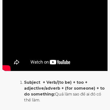
Subject + Verb/(to be) + too +
adjective/adverb + (for someone) + to
do something:
Quá làm sao để ai đó có
thể làm.