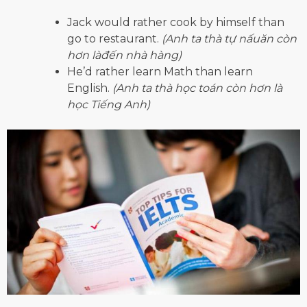
Jack would rather cook by himself than
go to restaurant.
(Anh ta thà tự nấuăn còn
hơn làđến nhà hàng)
He’d rather learn Math than learn
English.
(Anh ta thà học toán còn hơn là
học Tiếng Anh)