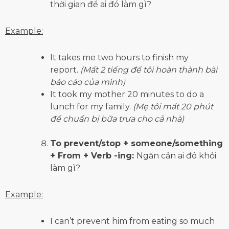
thời gian để ai đó làm gì?
Example:
It takes me two hours to finish my
report.
(Mất 2 tiếng để tôi hoàn thành bài
báo cáo của mình)
It took my mother 20 minutes to do a
lunch for my family.
(Mẹ tôi mất 20 phút
để chuẩn bị bữa trưa cho cả nhà)
To prevent/stop + someone/something
+ From + Verb -ing:
Ngăn cản ai đó khỏi
làm gì?
Example:
I can’t prevent him from eating so much