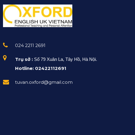
024 2211 2691
Trụ sở :
Số 79 Xuân La, Tây Hồ, Hà Nội.
Hotline: 02422112691
tuvan.oxford@gmail.com