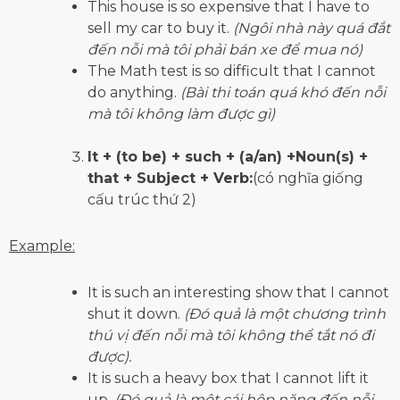
This house is so expensive that I have to
sell my car to buy it.
(Ngôi nhà này quá đắt
đến nỗi mà tôi phải bán xe để mua nó)
The Math test is so difficult that I cannot
do anything.
(Bài thi toán quá khó đến nỗi
mà tôi không làm được gì)
It + (to be) + such + (a/an) +Noun(s) +
that + Subject + Verb:
(có nghĩa giống
cấu trúc thứ 2)
Example:
It is such an interesting show that I cannot
shut it down.
(Đó quả là một chương trình
thú vị đến nỗi mà tôi không thể tắt nó đi
được).
It is such a heavy box that I cannot lift it
up.
(Đó quả là một cái hộp nặng đến nỗi