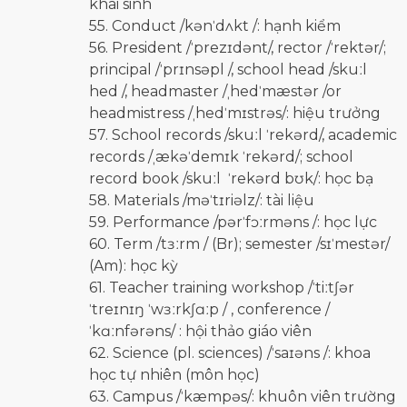
khai sinh
55. Conduct /kənˈdʌkt /: hạnh kiểm
56. President /ˈprezɪdənt/, rector /ˈrektər/;
principal /ˈprɪnsəpl /, school head /skuːl
hed /, headmaster /ˌhedˈmæstər /or
headmistress /ˌhedˈmɪstrəs/: hiệu trưởng
57. School records /skuːl ˈrekərd/, academic
records /ˌækəˈdemɪk ˈrekərd/; school
record book /skuːl ˈrekərd bʊk/: học bạ
58. Materials /məˈtɪriəlz/: tài liệu
59. Performance /pərˈfɔːrməns /: học lực
60. Term /tɜːrm / (Br); semester /sɪˈmestər/
(Am): học kỳ
61. Teacher training workshop /ˈtiːtʃər
ˈtreɪnɪŋ ˈwɜːrkʃɑːp / , conference /
ˈkɑːnfərəns/ : hội thảo giáo viên
62. Science (pl. sciences) /ˈsaɪəns /: khoa
học tự nhiên (môn học)
63. Campus /ˈkæmpəs/: khuôn viên trường