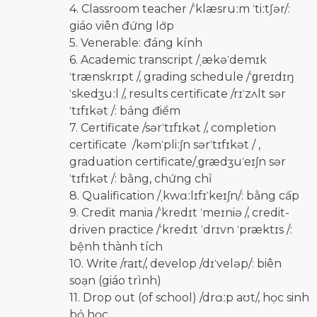
4. Classroom teacher /ˈklæsruːm ˈtiːtʃər/:
giáo viên đứng lớp
5. Venerable: đáng kính
6. Academic transcript /ˌækəˈdemɪk
ˈtrænskrɪpt /, grading schedule /ˈɡreɪdɪŋ
ˈskedʒuːl /, results certificate /rɪˈzʌlt sər
ˈtɪfɪkət /: bảng điểm
7. Certificate /sərˈtɪfɪkət /, completion
certificate /kəmˈpliːʃn sərˈtɪfɪkət / ,
graduation certificate/ˌɡrædʒuˈeɪʃn sər
ˈtɪfɪkət /: bằng, chứng chỉ
8. Qualification /ˌkwɑːlɪfɪˈkeɪʃn/: bằng cấp
9. Credit mania /ˈkredɪt ˈmeɪniə /, credit-
driven practice /ˈkredɪt ˈdrɪvn ˈpræktɪs /:
bệnh thành tích
10. Write /raɪt/, develop /dɪˈveləp/: biên
soạn (giáo trình)
11. Drop out (of school) /drɑːp aʊt/, học sinh
bỏ học