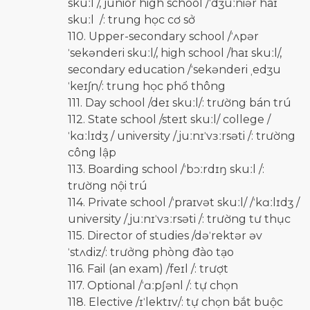
skuːl /, junior high school /ˈdʒuːniər haɪ
skuːl /: trung học cơ sở
110. Upper-secondary school /ˈʌpər
ˈsekənderi skuːl/, high school /haɪ skuːl/,
secondary education /ˈsekənderi ˌedʒu
ˈkeɪʃn/: trung học phổ thông
111. Day school /deɪ skuːl/: trường bán trú
112. State school /steɪt skuːl/ college /
ˈkɑːlɪdʒ / university /ˌjuːnɪˈvɜːrsəti /: trường
công lập
113. Boarding school /ˈbɔːrdɪŋ skuːl /:
trường nội trú
114. Private school /ˈpraɪvət skuːl/ /ˈkɑːlɪdʒ /
university /ˌjuːnɪˈvɜːrsəti /: trường tư thục
115. Director of studies /dəˈrektər əv
ˈstʌdiz/: trưởng phòng đào tạo
116. Fail (an exam) /feɪl /: trượt
117. Optional /ˈɑːpʃənl /: tự chọn
118. Elective /ɪˈlektɪv/: tự chọn bắt buộc