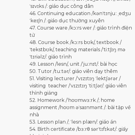
ˈsɪvɪks /: giáo dục công dân
46. Continuing education /kənˈtɪnjuː ˌedʒu
ˈkeɪʃn /: giáo dục thường xuyên
47. Course ware /kɔːrs wer /: giáo trình điện
tử
48. Course book /kɔːrs bʊk/, textbook /
ˈtekstbʊk/, teaching materials /ˈtiːtʃɪŋ mə
ˈtɪriəlz/: giáo trình
49. Lesson /lesn/, unit /ˈjuːnɪt/: bài học
50. Tutor /tuːtər/: giáo viên dạy thêm
51. Visiting lecturer /ˈvɪzɪtɪŋ ˈlektʃərər /
visiting teacher /ˈvɪzɪtɪŋ ˈtiːtʃər/: giáo viên
thỉnh giảng
52. Homework /ˈhoʊmwɜːrk /; home
assignment /hoʊm əˈsaɪnmənt /: bài tập về
nhà
53. Lesson plan /; ˈlesn plæn/: giáo án
54. Birth certificate /bɜːrθ sərˈtɪfɪkət/: giấy