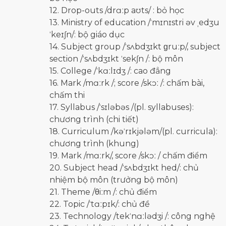
12. Drop-outs /drɑːp aʊts/ : bỏ học
13. Ministry of education /ˈmɪnɪstri əv ˌedʒu
ˈkeɪʃn/: bộ giáo dục
14. Subject group /ˈsʌbdʒɪkt ɡruːp/, subject
section /ˈsʌbdʒɪkt ˈsekʃn /: bộ môn
15. College /ˈkɑːlɪdʒ /: cao đẳng
16. Mark /mɑːrk /; score /skɔː /: chấm bài,
chấm thi
17. Syllabus /ˈsɪləbəs /(pl. syllabuses):
chương trình (chi tiết)
18. Curriculum /kəˈrɪkjələm/(pl. curricula):
chương trình (khung)
19. Mark /mɑːrk/, score /skɔː / chấm điểm
20. Subject head /ˈsʌbdʒɪkt hed/: chủ
nhiệm bộ môn (trưởng bộ môn)
21. Theme /θiːm /: chủ điểm
22. Topic /ˈtɑːpɪk/: chủ đề
23. Technology /tekˈnɑːlədʒi /: công nghệ