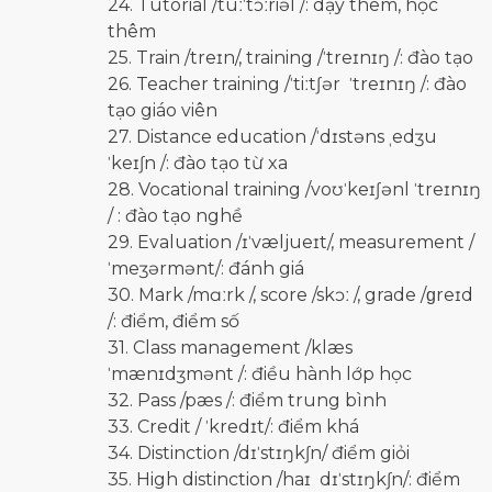
24. Tutorial /tuːˈtɔːriəl /: dạy thêm, học
thêm
25. Train /treɪn/, training /ˈtreɪnɪŋ /: đào tạo
26. Teacher training /ˈtiːtʃər ˈtreɪnɪŋ /: đào
tạo giáo viên
27. Distance education /ˈdɪstəns ˌedʒu
ˈkeɪʃn /: đào tạo từ xa
28. Vocational training /voʊˈkeɪʃənl ˈtreɪnɪŋ
/ : đào tạo nghề
29. Evaluation /ɪˈvæljueɪt/, measurement /
ˈmeʒərmənt/: đánh giá
30. Mark /mɑːrk /, score /skɔː /, grade /ɡreɪd
/: điểm, điểm số
31. Class management /klæs
ˈmænɪdʒmənt /: điều hành lớp học
32. Pass /pæs /: điểm trung bình
33. Credit / ˈkredɪt/: điểm khá
34. Distinction /dɪˈstɪŋkʃn/ điểm giỏi
35. High distinction /haɪ dɪˈstɪŋkʃn/: điểm