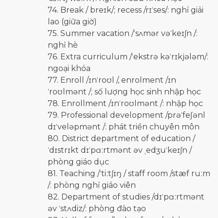
74. Break / breɪk/; recess /rɪˈses/: nghỉ giải
lao (giữa giờ)
75. Summer vacation /ˈsʌmər vəˈkeɪʃn /:
nghỉ hè
76. Extra curriculum /ˈekstrə kəˈrɪkjələm/:
ngoại khóa
77. Enroll /ɪnˈroʊl /, enrolment /ɪn
ˈroʊlmənt /; số lượng học sinh nhập học
78. Enrollment /ɪnˈroʊlmənt /: nhập học
79. Professional development /prəˈfeʃənl
dɪˈveləpmənt /: phát triển chuyên môn
80. District department of education /
ˈdɪstrɪkt dɪˈpɑːrtmənt əv ˌedʒuˈkeɪʃn /
phòng giáo dục
81. Teaching /ˈtiːtʃɪŋ / staff room /stæf ruːm
/: phòng nghỉ giáo viên
82. Department of studies /dɪˈpɑːrtmənt
əv ˈstʌdiz/: phòng đào tạo