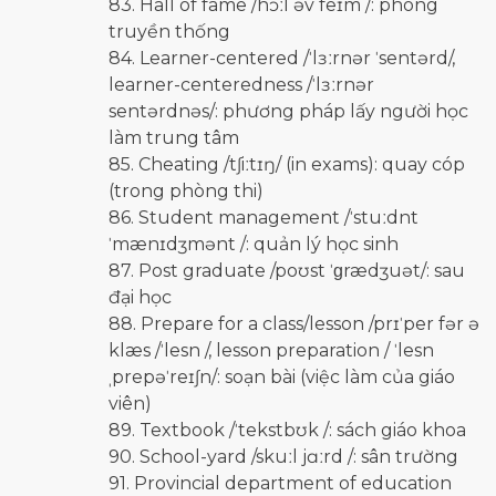
83. Hall of fame /hɔːl əv feɪm /: phòng
truyền thống
84. Learner-centered /ˈlɜːrnər ˈsentərd/,
learner-centeredness /ˈlɜːrnər
sentərdnəs/: phương pháp lấy người học
làm trung tâm
85. Cheating /tʃiːtɪŋ/ (in exams): quay cóp
(trong phòng thi)
86. Student management /ˈstuːdnt
ˈmænɪdʒmənt /: quản lý học sinh
87. Post graduate /poʊst ˈɡrædʒuət/: sau
đại học
88. Prepare for a class/lesson /prɪˈper fər ə
klæs /ˈlesn /, lesson preparation / ˈlesn
ˌprepəˈreɪʃn/: soạn bài (việc làm của giáo
viên)
89. Textbook /ˈtekstbʊk /: sách giáo khoa
90. School-yard /skuːl jɑːrd /: sân trường
91. Provincial department of education