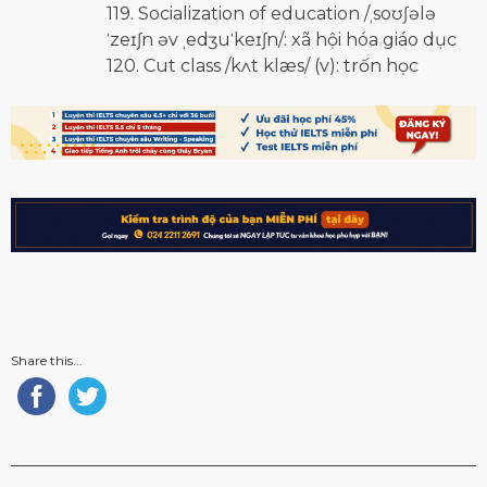
119. Socialization of education /ˌsoʊʃələ
ˈzeɪʃn əv ˌedʒuˈkeɪʃn/: xã hội hóa giáo dục
120. Cut class /kʌt klæs/ (v): trốn học
Share this...