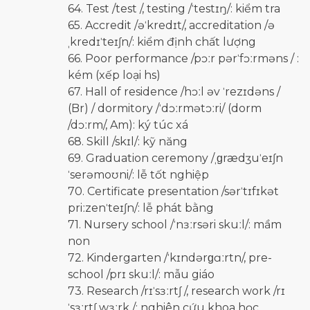
64. Test /test /, testing /ˈtestɪŋ/: kiểm tra
65. Accredit /əˈkredɪt/, accreditation /ə
ˌkredɪˈteɪʃn/: kiểm định chất lượng
66. Poor performance /pɔːr pərˈfɔːrməns / :
kém (xếp loại hs)
67. Hall of residence /hɔːl əv ˈrezɪdəns /
(Br) / dormitory /ˈdɔːrmətɔːri/ (dorm
/dɔːrm/, Am): ký túc xá
68. Skill /skɪl/: kỹ năng
69. Graduation ceremony /ˌɡrædʒuˈeɪʃn
ˈserəmoʊni/: lễ tốt nghiệp
70. Certificate presentation /sərˈtɪfɪkət
priːzenˈteɪʃn/: lễ phát bằng
71. Nursery school /ˈnɜːrsəri skuːl/: mầm
non
72. Kindergarten /ˈkɪndərɡɑːrtn/, pre-
school /prɪ skuːl/: mẫu giáo
73. Research /rɪˈsɜːrtʃ /, research work /rɪ
ˈsɜːrtʃ wɜːrk /: nghiên cứu khoa học