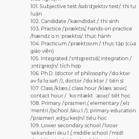
101. Subjective test /səbˈdʒektɪv test/: thi tự
luận
102. Candidate /ˈkændɪdət /: thí sinh
103. Practice /ˈpræktɪs/, hands-on practice
/hændz ɑːn ˈpræktɪs/: thực hành
104. Practicum /ˈpræktɪsʌm /: thực tập (của
giáo viên)
105. Integrated /ˈɪntɪɡreɪtɪd/, integration /
ˌɪntɪˈɡreɪʃn/: tích hợp
106. Ph.D. (doctor of philosophy /ˈdɑːktər
əv fəˈlɑːsəfi /), doctor /ˈdɑːktər /: tiến sĩ
107. Class /klæs /, class hour /klæs ˈaʊər/,
contact hour / ˈkɑːntækt ˈaʊər/: tiết học
108. Primary /ˈpraɪmeri /, elementary /ˌelɪ
ˈmentri /(school /skuːl /); primary education
/ˈpraɪmeri ˌedʒuˈkeɪʃn/: tiểu học
109. Lower secondary school /ˈloʊər
ˈsekənderi skuːl /, middle school /ˈmɪdl