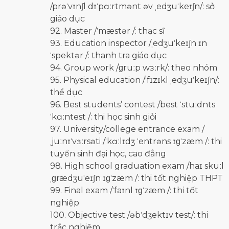
/prəˈvɪnʃl dɪˈpɑːrtmənt əv ˌedʒuˈkeɪʃn/: sở
giáo dục
92. Master /ˈmæstər /: thạc sĩ
93. Education inspector /ˌedʒuˈkeɪʃn ɪn
ˈspektər /: thanh tra giáo dục
94. Group work /ɡruːp wɜːrk/: theo nhóm
95. Physical education /ˈfɪzɪkl ˌedʒuˈkeɪʃn/:
thể dục
96. Best students’ contest /best ˈstuːdnts
ˈkɑːntest /: thi học sinh giỏi
97. University/college entrance exam /
ˌjuːnɪˈvɜːrsəti /ˈkɑːlɪdʒ ˈentrəns ɪɡˈzæm /: thi
tuyển sinh đại học, cao đẳng
98. High school graduation exam /haɪ skuːl
ˌɡrædʒuˈeɪʃn ɪɡˈzæm /: thi tốt nghiệp THPT
99. Final exam /ˈfaɪnl ɪɡˈzæm /: thi tốt
nghiệp
100. Objective test /əbˈdʒektɪv test/: thi
trắc nghiệm