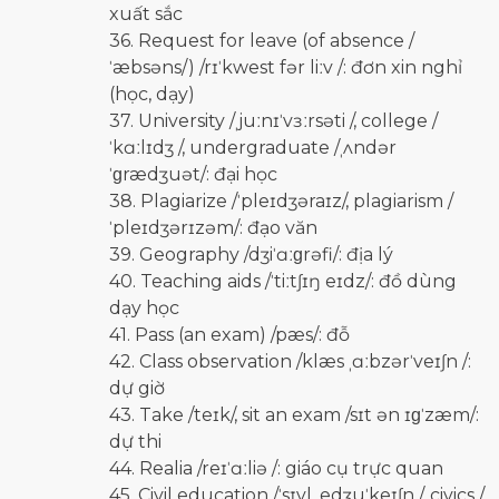
xuất sắc
36. Request for leave (of absence /
ˈæbsəns/) /rɪˈkwest fər liːv /: đơn xin nghỉ
(học, dạy)
37. University /ˌjuːnɪˈvɜːrsəti /, college /
ˈkɑːlɪdʒ /, undergraduate /ˌʌndər
ˈɡrædʒuət/: đại học
38. Plagiarize /ˈpleɪdʒəraɪz/, plagiarism /
ˈpleɪdʒərɪzəm/: đạo văn
39. Geography /dʒiˈɑːɡrəfi/: địa lý
40. Teaching aids /ˈtiːtʃɪŋ eɪdz/: đồ dùng
dạy học
41. Pass (an exam) /pæs/: đỗ
42. Class observation /klæs ˌɑːbzərˈveɪʃn /:
dự giờ
43. Take /teɪk/, sit an exam /sɪt ən ɪɡˈzæm/:
dự thi
44. Realia /reɪˈɑːliə /: giáo cụ trực quan
45. Civil education /ˈsɪvl ˌedʒuˈkeɪʃn /, civics /