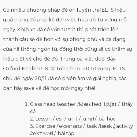
Có nhiều phương pháp để ôn luyện thi IELTS hiệu
quả trong đó phải kể đến việc trau dồi từ vựng mỗi
ngày. Khi bạn đã có vốn từ tốt thì phát triển lên
thành câu sẽ dễ hơn với sự phong phú và đa dạng
của hệ thống ngôn từ, đồng thời cũng sẽ có thêm sự
hiểu biết về chủ đề đó. Trong bài viết dưới đây,
Oxford English UK đã tổng hợp 120 từ vựng IELTS
chủ đề ngày 20/11 đã có phiên âm và giải nghĩa, các
bạn hãy save về để học mỗi ngày nhé!
Class head teacher /klæs hed ˈtiːtʃər /: thầy
cô
2. Lesson /lesn/, unit /ˈjuːnɪt/: bài học
3. Exercise /ˈeksərsaɪz /; task /tæsk /, activity
/ækˈtɪvəti /: bài tập