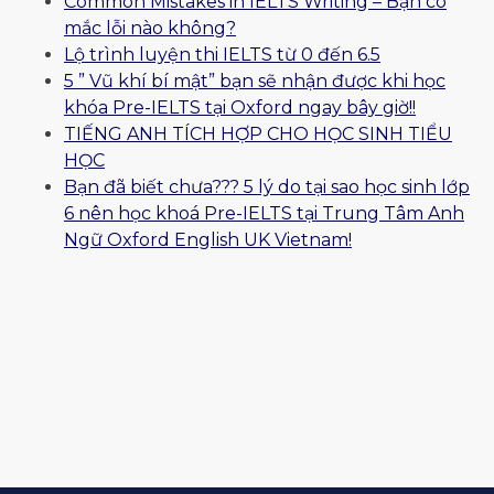
Common Mistakes in IELTS Writing – Bạn có
mắc lỗi nào không?
Lộ trình luyện thi IELTS từ 0 đến 6.5
5 ” Vũ khí bí mật” bạn sẽ nhận được khi học
khóa Pre-IELTS tại Oxford ngay bây giờ!!
TIẾNG ANH TÍCH HỢP CHO HỌC SINH TIỂU
HỌC
Bạn đã biết chưa??? 5 lý do tại sao học sinh lớp
6 nên học khoá Pre-IELTS tại Trung Tâm Anh
Ngữ Oxford English UK Vietnam!