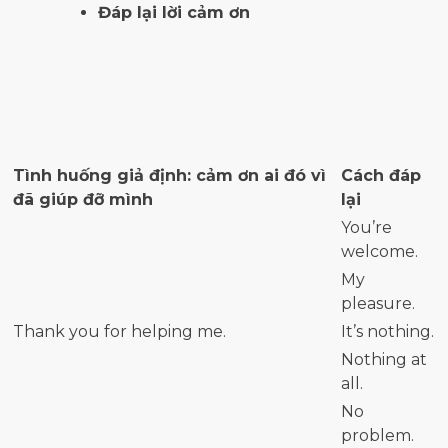
Đáp lại lời cảm ơn
Tình huống giả định: cảm ơn ai đó vì
Cách đáp
đã giúp đỡ mình
lại
You’re
welcome.
My
pleasure.
Thank you for helping me.
It’s nothing.
Nothing at
all.
No
problem.