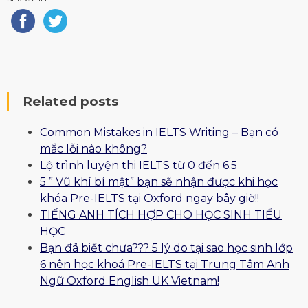
Related posts
Common Mistakes in IELTS Writing – Bạn có
mắc lỗi nào không?
Lộ trình luyện thi IELTS từ 0 đến 6.5
5 ” Vũ khí bí mật” bạn sẽ nhận được khi học
khóa Pre-IELTS tại Oxford ngay bây giờ!!
TIẾNG ANH TÍCH HỢP CHO HỌC SINH TIỂU
HỌC
Bạn đã biết chưa??? 5 lý do tại sao học sinh lớp
6 nên học khoá Pre-IELTS tại Trung Tâm Anh
Ngữ Oxford English UK Vietnam!