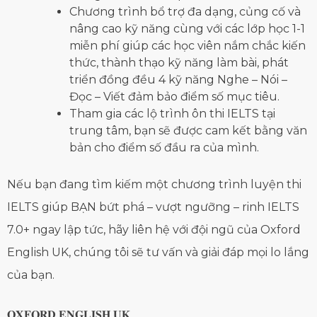
Chương trình bổ trợ đa dạng, củng cố và
nâng cao kỹ năng cùng với các lớp học 1-1
miễn phí giúp các học viên nắm chắc kiến
thức, thành thạo kỹ năng làm bài, phát
triển đồng đều 4 kỹ năng Nghe – Nói –
Đọc – Viết đảm bảo điểm số mục tiêu.
Tham gia các lộ trình ôn thi IELTS tại
trung tâm, bạn sẽ được cam kết bằng văn
bản cho điểm số đầu ra của mình.
Nếu bạn đang tìm kiếm một chương trình luyện thi
IELTS giúp BẠN bứt phá – vượt ngưỡng – rinh IELTS
7.0+ ngay lập tức, hãy liên hệ với đội ngũ của Oxford
English UK, chúng tôi sẽ tư vấn và giải đáp mọi lo lắng
của bạn.
𝐎𝐗𝐅𝐎𝐑𝐃 𝐄𝐍𝐆𝐋𝐈𝐒𝐇 𝐔𝐊