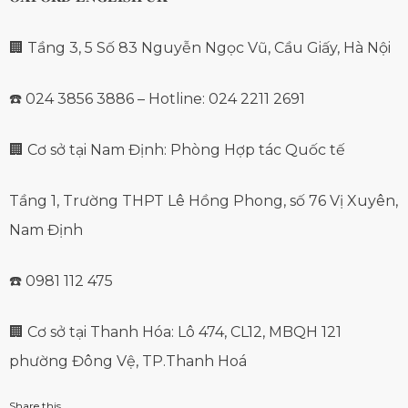
🏢 Tầng 3, 5 Số 83 Nguyễn Ngọc Vũ, Cầu Giấy, Hà Nội
☎️ 024 3856 3886 – Hotline: 024 2211 2691
🏢 Cơ sở tại Nam Định: Phòng Hợp tác Quốc tế
Tầng 1, Trường THPT Lê Hồng Phong, số 76 Vị Xuyên,
Nam Định
☎️ 0981 112 475
🏢 Cơ sở tại Thanh Hóa: Lô 474, CL12, MBQH 121
phường Đông Vệ, TP.Thanh Hoá
Share this...